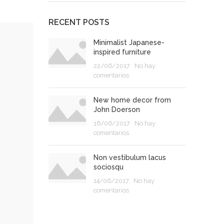
RECENT POSTS
Minimalist Japanese-
inspired furniture
22/06/2017
No hay
comentarios
New home decor from
John Doerson
16/06/2017
No hay
comentarios
Non vestibulum lacus
sociosqu
14/06/2017
No hay
comentarios