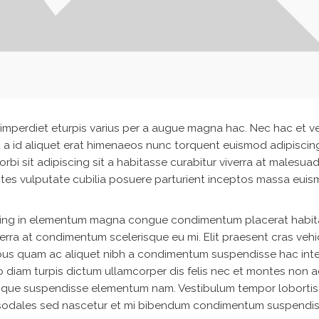
mperdiet eturpis varius per a augue magna hac. Nec hac et v
at a id aliquet erat himenaeos nunc torquent euismod adipiscin
orbi sit adipiscing
sit a habitasse curabitur viverra at malesua
ontes vulputate cubilia posuere parturient inceptos massa eui
cing in elementum magna congue condimentum placerat habi
verra at condimentum scelerisque eu mi. Elit praesent cras vehi
ibus quam ac aliquet nibh a condimentum suspendisse hac int
 diam turpis dictum ullamcorper dis felis nec et montes non 
isque suspendisse elementum nam. Vestibulum tempor loborti
rcu sodales sed nascetur et mi bibendum condimentum suspendi