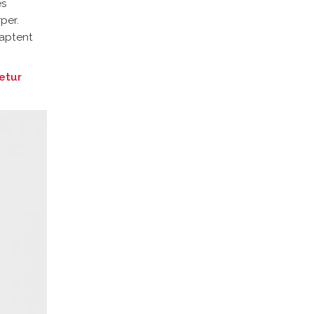
es
per.
 aptent
etur