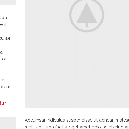
uada
tent
 curae
la
 a a
er.
aptent
tur
Accumsan ridiculus suspendisse ut aenean male
metus mi urna facilisi eget amet odio adipiscing a