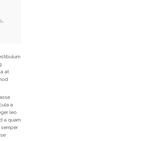
estibulum
g
da at
smod
tasse
cula a
eger leo
ad a quam
s semper
sse