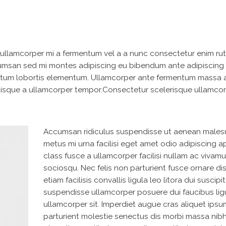
 ullamcorper mi a fermentum vel a a nunc consectetur enim ru
msan sed mi montes adipiscing eu bibendum ante adipiscing 
mentum lobortis elementum. Ullamcorper ante fermentum massa 
quisque a ullamcorper tempor.Consectetur scelerisque ullamco
Accumsan ridiculus suspendisse ut aenean male
metus mi urna facilisi eget amet odio adipiscing a
class fusce a ullamcorper facilisi nullam ac vivam
sociosqu. Nec felis non parturient fusce ornare di
etiam facilisis convallis ligula leo litora dui suscipit
suspendisse ullamcorper posuere dui faucibus lig
ullamcorper sit. Imperdiet augue cras aliquet ipsu
parturient molestie senectus dis morbi massa nib