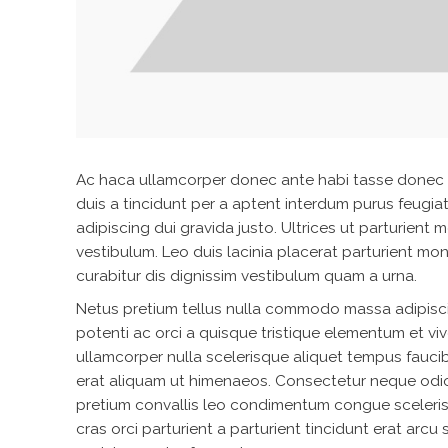
Ac haca ullamcorper donec ante habi tasse donec i
duis a tincidunt per a aptent interdum purus feugi
adipiscing dui gravida justo. Ultrices ut parturient m
vestibulum. Leo duis lacinia placerat parturient m
curabitur dis dignissim vestibulum quam a urna.
Netus pretium tellus nulla commodo massa adipis
potenti ac orci a quisque tristique elementum et vi
ullamcorper nulla scelerisque aliquet tempus fauc
erat aliquam ut himenaeos. Consectetur neque odio
pretium convallis leo condimentum congue sceler
cras orci parturient a parturient tincidunt erat a