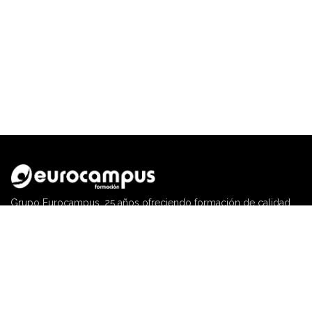
Grupo Eurocampus, 25 años ofreciendo formación de calidad
Calle Malaquita, ed. Rodaderos nº 3, S/C de Tenerife
922 203 058
recepcion@eurocampus.es