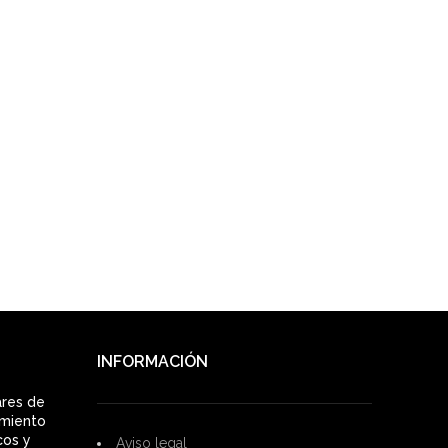
INFORMACIÓN
ares de
imiento
cos y
Aviso legal