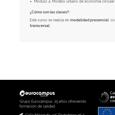
Módulo 4: Modelo urbano de economía circular
¿Cómo son las clases?:
Este curso se realiza en
modalidad presencial
co
transversal
.
Grupo Eurocampus, 25 años ofreciendo
formación de calidad