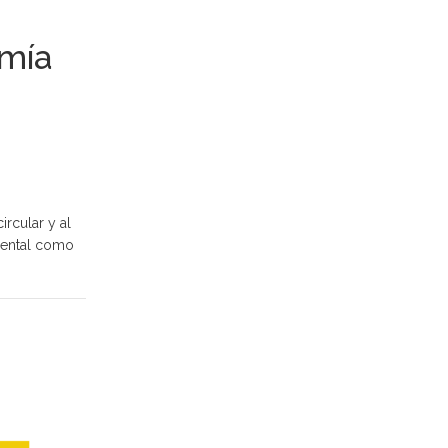
omía
ircular y al
biental como