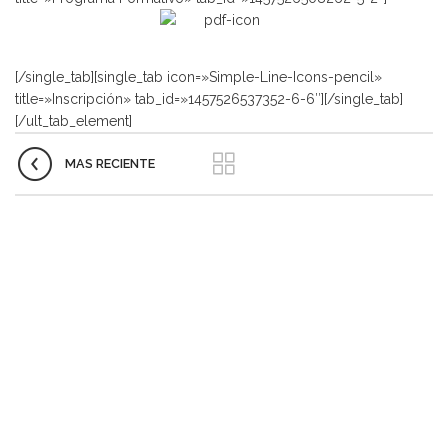
[/single_tab][single_tab icon=»Simple-Line-Icons-pencil»
title=»Inscripción» tab_id=»1457526537352-6-6″][/single_tab]
[/ult_tab_element]
MAS RECIENTE