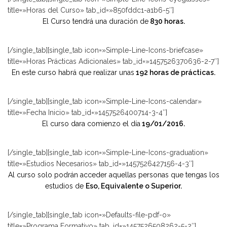
title=»Horas del Curso» tab_id=»850fddc1-a1b6-5″]
El Curso tendrá una duración de
830 horas.
[/single_tab][single_tab icon=»Simple-Line-Icons-briefcase»
title=»Horas Prácticas Adicionales» tab_id=»1457526370636-2-7″]
En este curso habrá que realizar unas
192 horas de prácticas.
[/single_tab][single_tab icon=»Simple-Line-Icons-calendar»
title=»Fecha Inicio» tab_id=»1457526400714-3-4″]
El curso dara comienzo el día
19/01/2016.
[/single_tab][single_tab icon=»Simple-Line-Icons-graduation»
title=»Estudios Necesarios» tab_id=»1457526427156-4-3″]
Al curso solo podrán acceder aquellas personas que tengas los
estudios de
Eso, Equivalente o Superior.
[/single_tab][single_tab icon=»Defaults-file-pdf-o»
title=»Programa Formativo» tab_id=»1457526508262-5-2″]