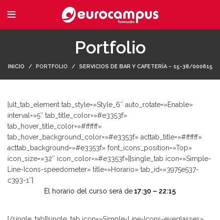
Portfolio
INICIO
PORTFOLIO
SERVICIOS DE BAR Y CAFETERÍA – 15-38/000615
[ult_tab_element tab_style=»Style_6″ auto_rotate=»Enable»
interval=»5″ tab_title_color=»#e3353f»
tab_hover_title_color=»#ffffff»
tab_hover_background_color=»#e3353f» acttab_title=»#ffffff»
acttab_background=»#e3353f» font_icons_position=»Top»
icon_size=»32″ icon_color=»#e3353f»][single_tab icon=»Simple-
Line-Icons-speedometer» title=»Horario» tab_id=»3975e537-
c393-1″]
El horario del curso será de
17:30 – 22:15
[/single_tab][single_tab icon=»Simple-Line-Icons-eyeglasses»